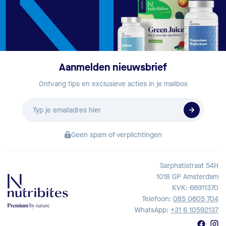
Aanmelden nieuwsbrief
Ontvang tips en exclusieve acties in je mailbox
E-
mailadres
Geen spam of verplichtingen
Sarphatistraat 54H
1018 GP Amsterdam
KVK: 66911370
Telefoon:
085 0605 704
WhatsApp:
+31 6 10592137