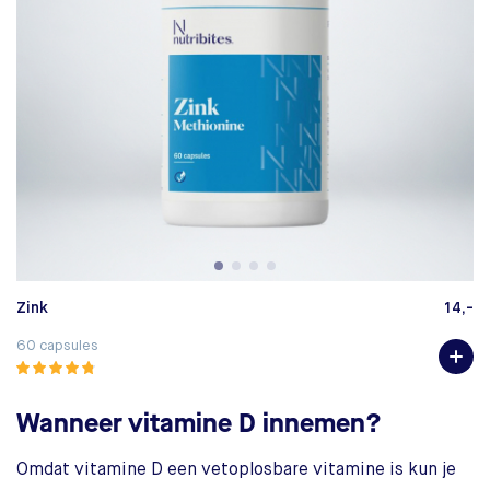
Zink
14,-
Vi
60 capsules
12
Wanneer vitamine D innemen?
Omdat vitamine D een vetoplosbare vitamine is kun je