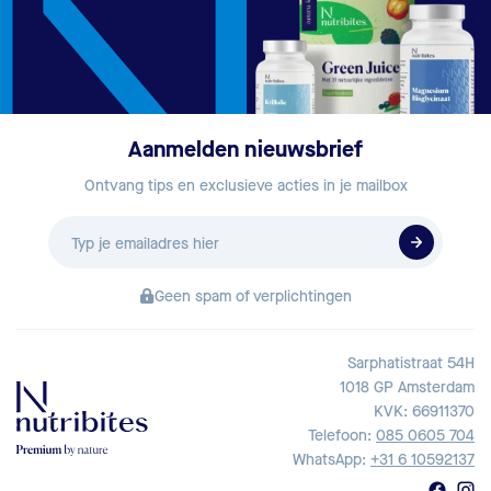
Aanmelden nieuwsbrief
Ontvang tips en exclusieve acties in je mailbox
E-
mailadres
Geen spam of verplichtingen
Sarphatistraat 54H
1018 GP Amsterdam
KVK: 66911370
Telefoon:
085 0605 704
WhatsApp:
+31 6 10592137