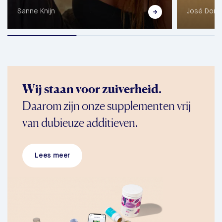
Sanne Knijn
José Dore
Wij staan voor zuiverheid.
Daarom zijn onze supplementen vrij
van dubieuze additieven.
Lees meer