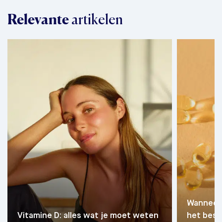
Relevante
artikelen
Wanneer 
Vitamine D: alles wat je moet weten
het best