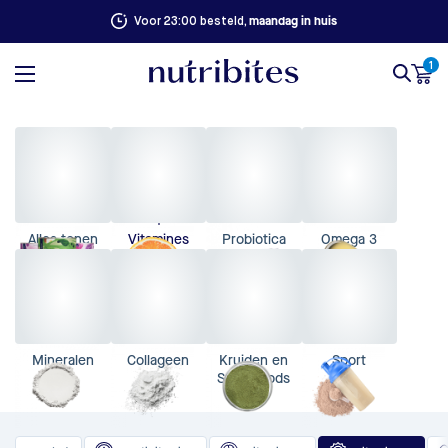
100% succesgarantie. Niet goed, geld terug
1
Alles tonen
Vitamines
Probiotica
Omega 3
Mineralen
Collageen
Kruiden en
Sport
Superfoods