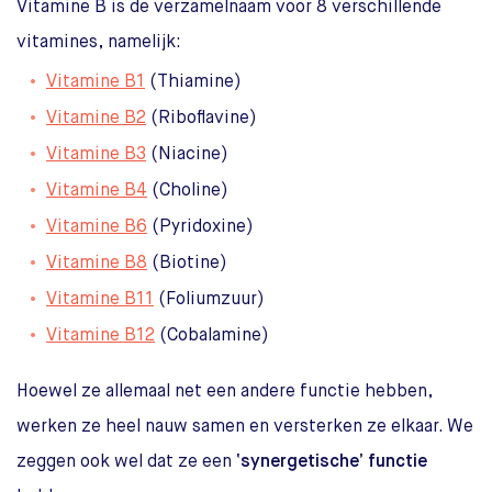
Vitamine B is de verzamelnaam voor 8 verschillende
vitamines, namelijk:
Vitamine B1
(Thiamine)
Vitamine B2
(Riboflavine)
Vitamine B3
(Niacine)
Vitamine B4
(Choline)
Vitamine B6
(Pyridoxine)
Vitamine B8
(Biotine)
Vitamine B11
(Foliumzuur)
Vitamine B12
(Cobalamine)
Hoewel ze allemaal net een andere functie hebben,
werken ze heel nauw samen en versterken ze elkaar. We
zeggen ook wel dat ze een
‘synergetische’ functie