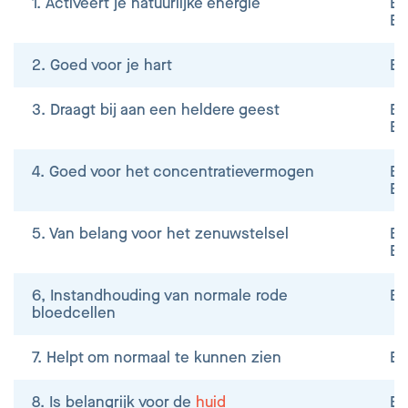
1. Activeert je natuurlijke energie
B1
B8
2. Goed voor je hart
B1
3. Draagt bij aan een heldere geest
B1
B1
4. Goed voor het concentratievermogen
B1
B1
5. Van belang voor het zenuwstelsel
B1
B1
6, Instandhouding van normale rode
B2
bloedcellen
7. Helpt om normaal te kunnen zien
B
8. Is belangrijk voor de
huid
B2