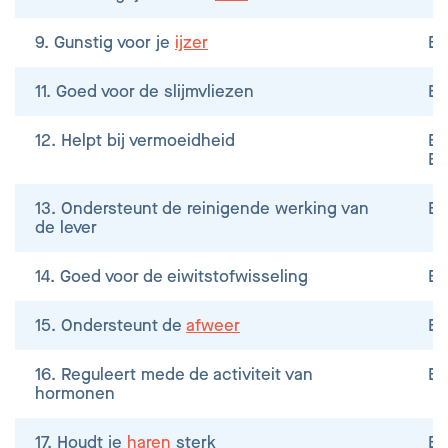
9. Gunstig voor je
ijzer
B
11. Goed voor de slijmvliezen
B2
12. Helpt bij vermoeidheid
B2
B1
13. Ondersteunt de reinigende werking van
B
de lever
14. Goed voor de eiwitstofwisseling
B
15. Ondersteunt de
afweer
B6
16. Reguleert mede de activiteit van
B
hormonen
17. Houdt je
haren
sterk
B